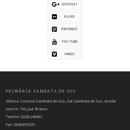
GOOGLE+
FLICKR
PINTEREST
YOU TUBE
VIMEO
PRIMĂRIA SAMBATA DE SUS
Adresa: Comuna Sambata de Sus, Sat Sambata de Sus, strada
Lisei nr. 150, jud. Brasov
Telefon: 0268.246901
Fax: 0368.816325