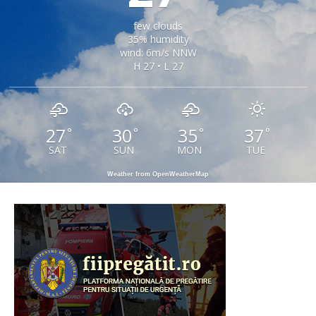
few clouds
35% humidity
wind: 6m/s NNW
H 27 • L 27
27
30
35
37
°
°
°
°
SAT
SUN
MON
TUE
Weather from OpenWeatherMap