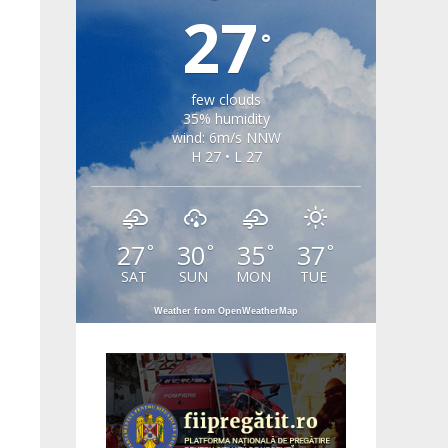
27
°
few clouds
35% humidity
wind: 6m/s NNW
H 27 • L 27
27
30
35
37
°
°
°
°
SAT
SUN
MON
TUE
Weather from OpenWeatherMap