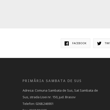
FACEBOOK
TWI
PRIMĂRIA SAMBATA DE SUS
Adresa: Comuna Sambata de Sus, Sat Sambata de
Sus, strada Lisei nr. 150, jud. Brasov
Telefon: 0268.246901