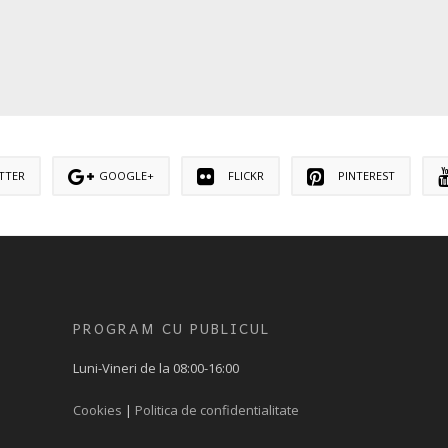
TTER
GOOGLE+
FLICKR
PINTEREST
PROGRAM CU PUBLICUL
Luni-Vineri de la 08:00-16:00
Cookies
|
Politica de confidentialitate