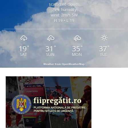
scattered clouds
79% humidity
wind: 2m/s SW
H 19 • L 19
19
31
35
37
°
°
°
°
SAT
SUN
MON
TUE
Weather from OpenWeatherMap