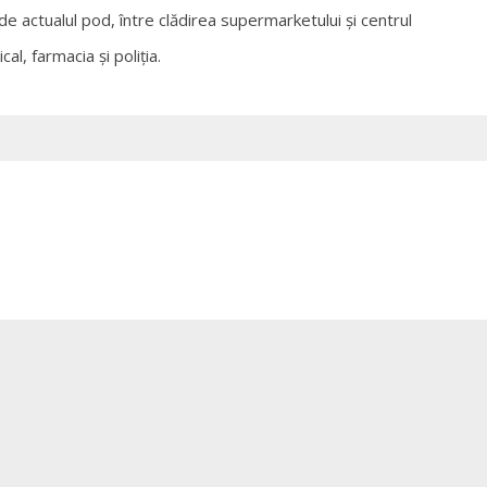
de actualul pod, între clădirea supermarketului şi centrul
al, farmacia şi poliţia.