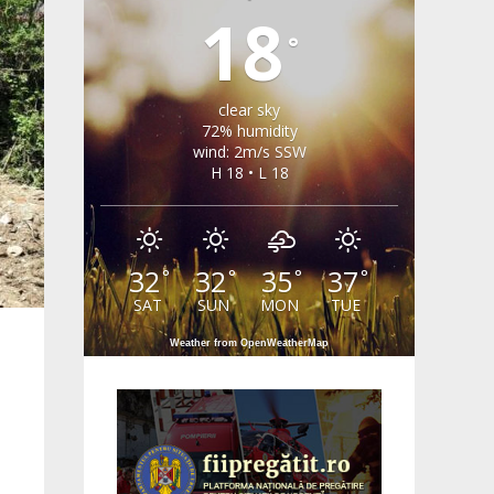
18
°
clear sky
72% humidity
wind: 2m/s SSW
H 18 • L 18
32
32
35
37
°
°
°
°
SAT
SUN
MON
TUE
Weather from OpenWeatherMap