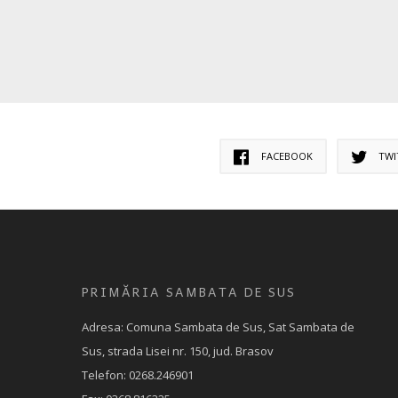
FACEBOOK
TWI
PRIMĂRIA SAMBATA DE SUS
Adresa: Comuna Sambata de Sus, Sat Sambata de
Sus, strada Lisei nr. 150, jud. Brasov
Telefon: 0268.246901