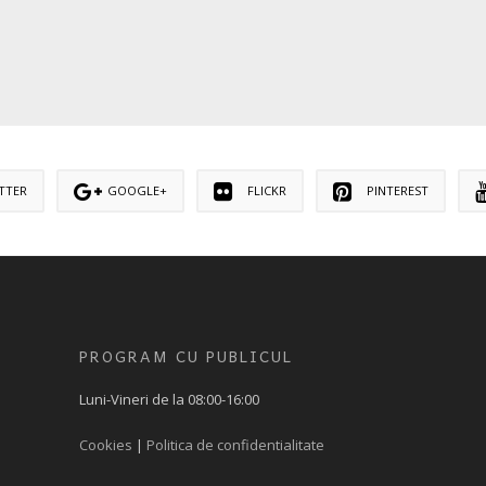
TTER
GOOGLE+
FLICKR
PINTEREST
PROGRAM CU PUBLICUL
Luni-Vineri de la 08:00-16:00
Cookies
|
Politica de confidentialitate