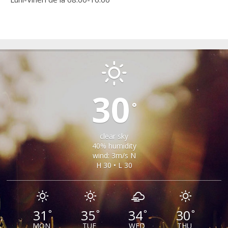
SAMBATA DE SUS
30
°
clear sky
40% humidity
wind: 3m/s N
H 30 • L 30
31
35
34
30
°
°
°
°
MON
TUE
WED
THU