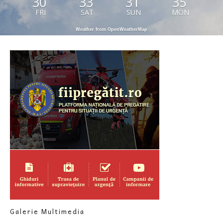
30
33
31
35
FRI
SAT
SUN
MON
Weather from OpenWeatherMap
Galerie Multimedia