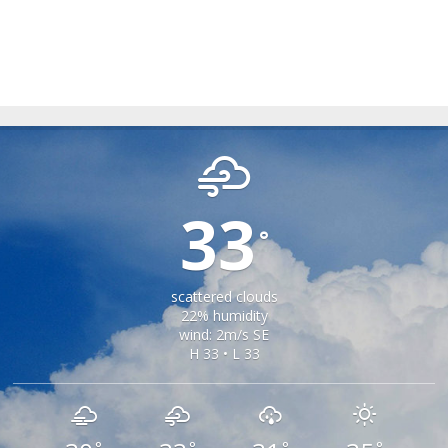
SAMBATA DE SUS
33
°
scattered clouds
22% humidity
wind: 2m/s SE
H 33 • L 33
°
°
°
°