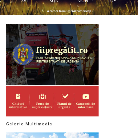
SAT
SUN
MON
TUE
Weather from OpenWeatherMap
Galerie Multimedia