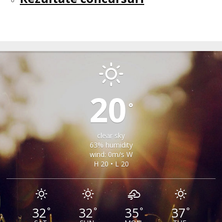
SAMBATA DE SUS
20
°
clear sky
63% humidity
wind: 0m/s W
H 20 • L 20
32
32
35
37
°
°
°
°