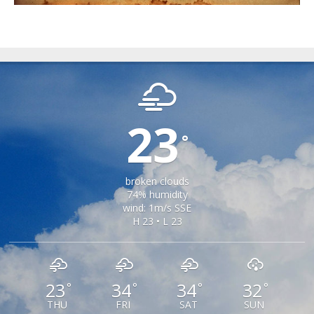
SAMBATA DE SUS
23
°
broken clouds
74% humidity
wind: 1m/s SSE
H 23 • L 23
23
34
34
32
°
°
°
°
THU
FRI
SAT
SUN